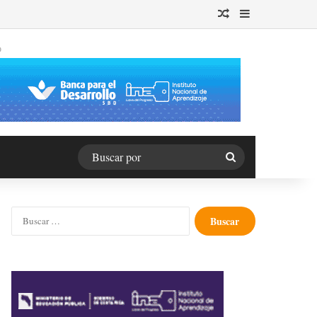
Publicación al azar
Barra lateral
O
Buscar
por
Buscar: