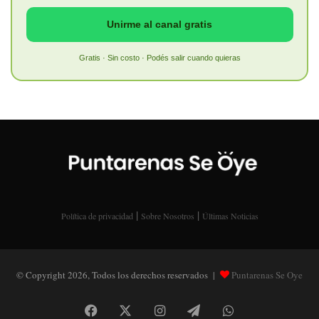
Unirme al canal gratis
Gratis · Sin costo · Podés salir cuando quieras
|
|
Política de privacidad
Sobre Nosotros
Últimas Noticias
© Copyright 2026, Todos los derechos reservados |
Puntarenas Se Oye
Facebook
X
Instagram
Telegram
WhatsApp