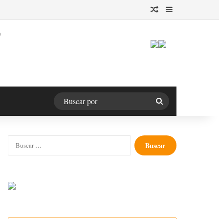
Publicación al azar
Barra lateral
O
Buscar
por
Buscar: