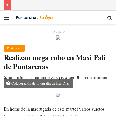
Menú
Bu
ANUNCIO
Puntarenas
Realizan mega robo en Maxi Pali
de Puntarenas
Redacción
28 de abril de 2020 | 10:33 am
1 minuto de lectura
Colaboración de fotografía de Isaí Díaz.
En horas de la madrugada de este martes varios sujetos