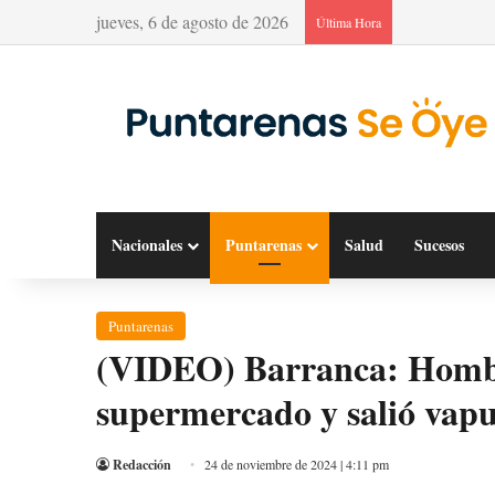
jueves, 6 de agosto de 2026
Última Hora
Nacionales
Puntarenas
Salud
Sucesos
Puntarenas
(VIDEO) Barranca: Hombr
supermercado y salió vapu
Redacción
24 de noviembre de 2024 | 4:11 pm