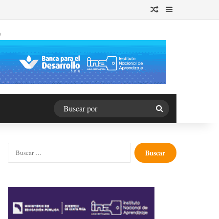
Publicación al azar
Barra lateral
O
Buscar
por
Buscar: