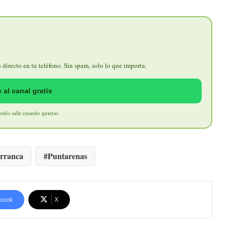
directo en tu teléfono. Sin spam, solo lo que importa.
 al canal gratis
Podés salir cuando quieras
rranca
Puntarenas
book
X