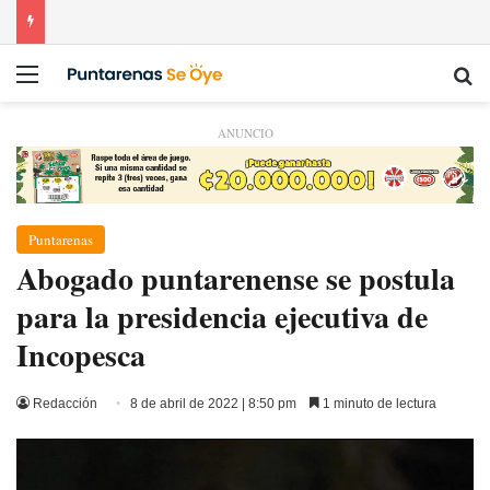
Menú
Bu
ANUNCIO
Puntarenas
Abogado puntarenense se postula
para la presidencia ejecutiva de
Incopesca
Redacción
8 de abril de 2022 | 8:50 pm
1 minuto de lectura