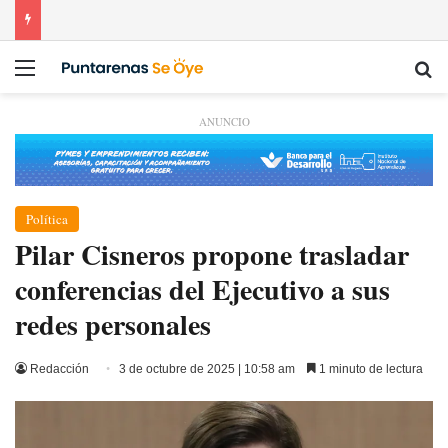
Menú
Bu
ANUNCIO
Política
Pilar Cisneros propone trasladar
conferencias del Ejecutivo a sus
redes personales
Redacción
3 de octubre de 2025 | 10:58 am
1 minuto de lectura