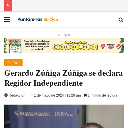
Menú
Bu
ANUNCIO
Política
Gerardo Zúñiga Zúñiga se declara
Regidor Independiente
Redacción
1 de mayo de 2024 | 11:29 am
1 minuto de lectura