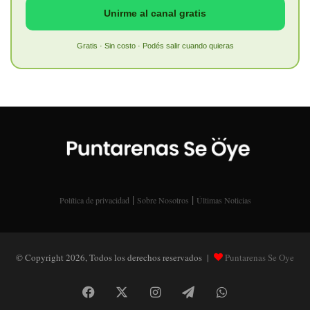
Unirme al canal gratis
Gratis · Sin costo · Podés salir cuando quieras
|
|
Política de privacidad
Sobre Nosotros
Últimas Noticias
© Copyright 2026, Todos los derechos reservados |
Puntarenas Se Oye
Facebook
X
Instagram
Telegram
WhatsApp