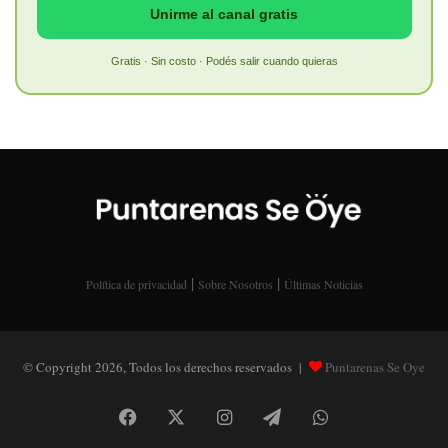
Unirme al canal gratis
Gratis · Sin costo · Podés salir cuando quieras
|
|
Política de privacidad
Sobre Nosotros
Últimas Noticias
© Copyright 2026, Todos los derechos reservados |
Puntarenas Se Oye
Facebook
X
Instagram
Telegram
WhatsApp