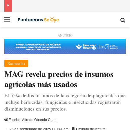
Menú
Bu
ANUNCIO
Nacionales
MAG revela precios de insumos
agrícolas más usados
El 55% de los insumos de la categoría de plaguicidas que
incluye herbicidas, fungicidas e insecticidas registraron
disminuciones en sus precios.
Fabricio Alfredo Obando Chan
26 de septiembre de 2025 | 10:41 am
1 minuto de lectura