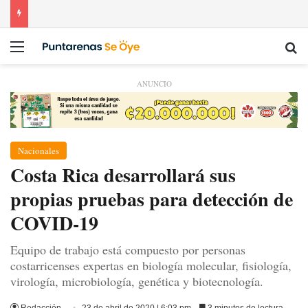
Menú
Bu
ANUNCIO
Nacionales
Costa Rica desarrollará sus
propias pruebas para detección de
COVID-19
Equipo de trabajo está compuesto por personas
costarricenses expertas en biología molecular, fisiología,
virología, microbiología, genética y biotecnología.