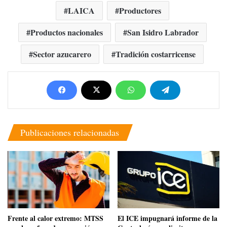
LAICA
Productores
Productos nacionales
San Isidro Labrador
Sector azucarero
Tradición costarricense
Publicaciones relacionadas
Frente al calor extremo: MTSS
El ICE impugnará informe de la