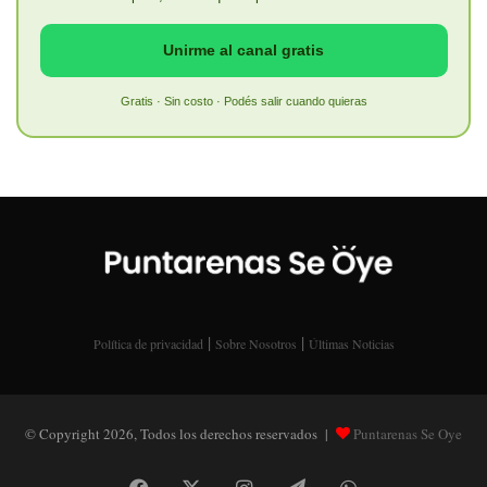
Unirme al canal gratis
Gratis · Sin costo · Podés salir cuando quieras
|
|
Política de privacidad
Sobre Nosotros
Últimas Noticias
© Copyright 2026, Todos los derechos reservados |
Puntarenas Se Oye
Facebook
X
Instagram
Telegram
WhatsApp