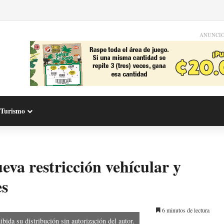
ANUNCI
Turismo
eva restricción vehícular y
es
6 minutos de lectura
bida su distribución sin autorización del autor.