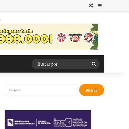
Publicación al azar
Barra lateral
O
Buscar
por
Buscar: