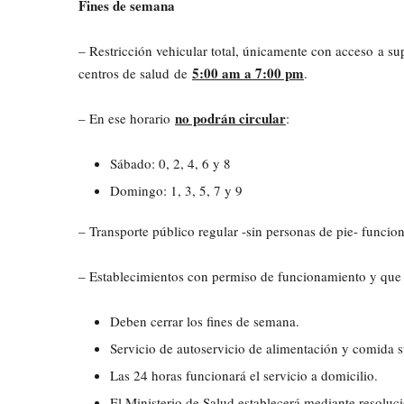
Fines de semana
– Restricción vehicular total, únicamente con acceso a su
5:00 am a 7:00 pm
centros de salud de
.
no podrán circular
– En ese horario
:
Sábado: 0, 2, 4, 6 y 8
Domingo: 1, 3, 5, 7 y 9
– Transporte público regular -sin personas de pie- funcio
– Establecimientos con permiso de funcionamiento y que 
Deben cerrar los fines de semana.
Servicio de autoservicio de alimentación y comida su
Las 24 horas funcionará el servicio a domicilio.
El Ministerio de Salud establecerá mediante resoluc