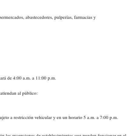
permercados, abastecedores, pulperías, farmacias y
nará de 4:00 a.m. a 11:00 p.m.
atiendan al público:
jeto a restricción vehicular y en un horario 5 a.m. a 7:00 p.m.
ión las excepciones de establecimientos que pueden funcionar en el