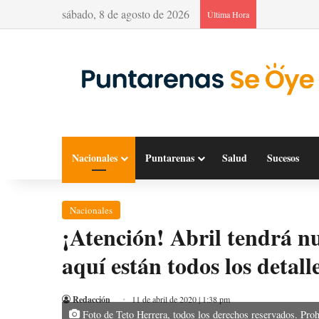
sábado, 8 de agosto de 2026
Última Hora
Nacionales
Puntarenas
Salud
Sucesos
Nacionales
¡Atención! Abril tendrá nu
aquí están todos los detall
Redacción
11 de abril de 2020 | 1:38 pm
Foto de Teto Herrera, todos los derechos reservados. Prohi