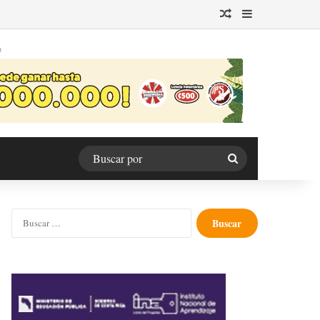
Publicación al azar
Barra lateral
O
Buscar
por
Buscar: