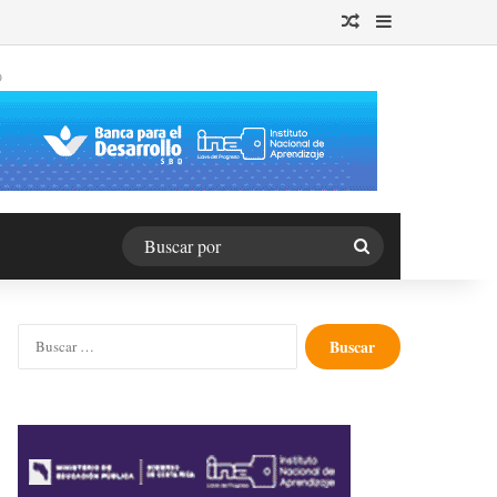
Publicación al azar
Barra lateral
O
Buscar
por
Buscar: