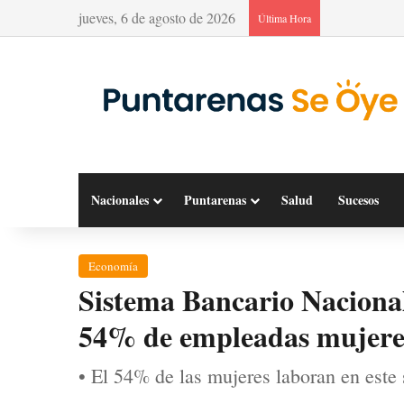
jueves, 6 de agosto de 2026
Última Hora
Nacionales
Puntarenas
Salud
Sucesos
Economía
Sistema Bancario Nacional
54% de empleadas mujere
• El 54% de las mujeres laboran en este