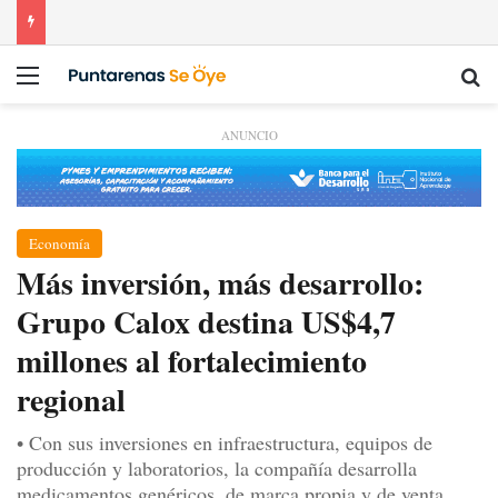
Menú
Bu
ANUNCIO
Economía
Más inversión, más desarrollo:
Grupo Calox destina US$4,7
millones al fortalecimiento
regional
• Con sus inversiones en infraestructura, equipos de
producción y laboratorios, la compañía desarrolla
medicamentos genéricos, de marca propia y de venta