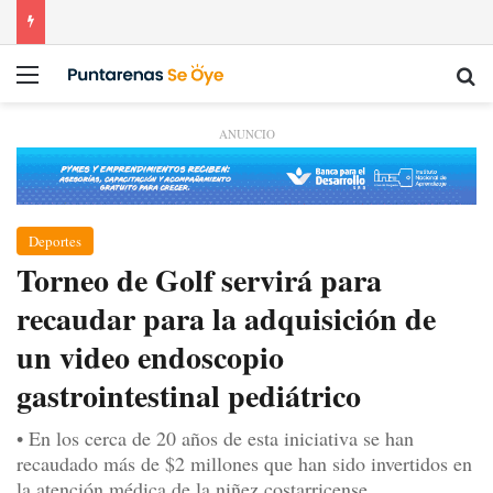
Menú
Bu
ANUNCIO
Deportes
Torneo de Golf servirá para
recaudar para la adquisición de
un video endoscopio
gastrointestinal pediátrico
• En los cerca de 20 años de esta iniciativa se han
recaudado más de $2 millones que han sido invertidos en
la atención médica de la niñez costarricense.