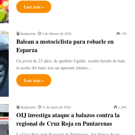
Leer más »
Redacción
3 de febrero de 2026
170
Balean a motociclista para robarle en
Esparza
Un joven de 23 años, de apellido Ugalde, resultó herido de bala
la noche del lunes tras un aparente intento…
Leer más »
Redacción
31 de enero de 2026
1.296
OIJ investiga ataque a balazos contra la
regional de Cruz Roja en Puntarenas
La Cruz Roja sede Regional de Puntarenas, fue blanco de un