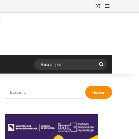
Publicación al azar
Barra lateral
O
Buscar
por
Buscar: