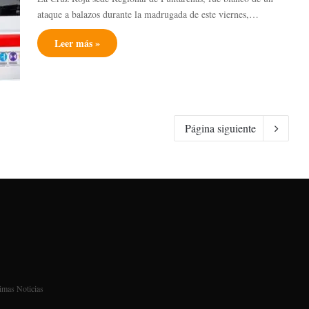
ataque a balazos durante la madrugada de este viernes,…
Leer más »
Página siguiente
imas Noticias